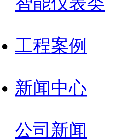
智能仪表类
工程案例
新闻中心
公司新闻