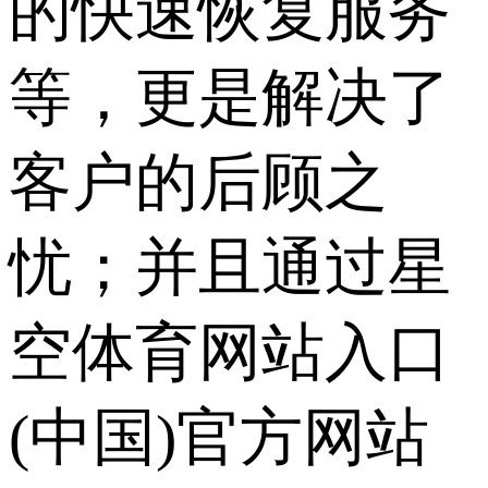
的快速恢复服务
等，更是解决了
客户的后顾之
忧；并且通过星
空体育网站入口
(中国)官方网站