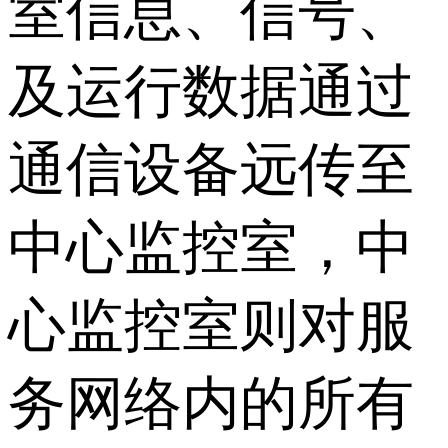
室信息、信号、
及运行数据通过
通信设备远传至
中心监控室，中
心监控室则对服
务网络内的所有