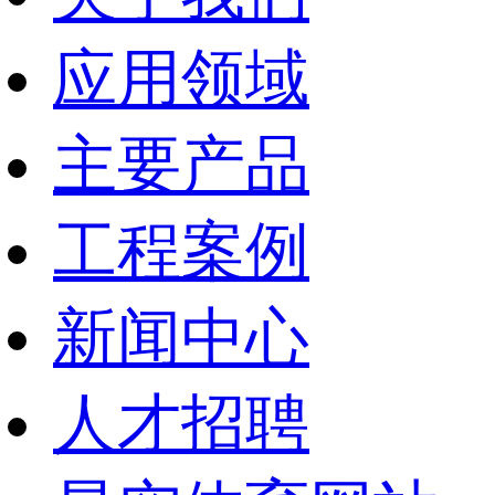
应用领域
主要产品
工程案例
新闻中心
人才招聘