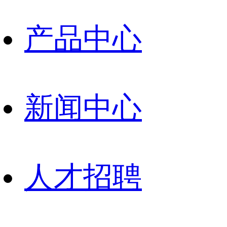
产品中心
新闻中心
人才招聘