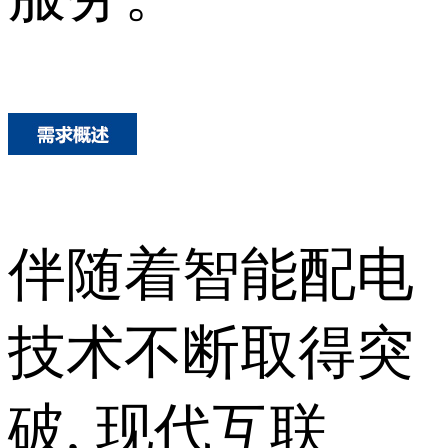
伴随着智能配电
技术不断取得突
破, 现代互联