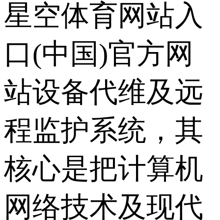
星空体育网站入
口(中国)官方网
站设备代维及远
程监护系统，其
核心是把计算机
网络技术及现代