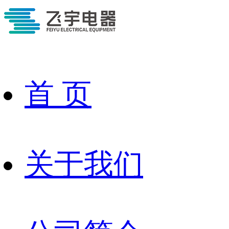
首 页
关于我们