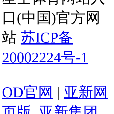
口(中国)官方网
站
苏ICP备
20002224号-1
OD官网
|
亚新网
页版_亚新集团