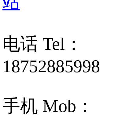
站
电话 Tel：
18752885998
手机 Mob：