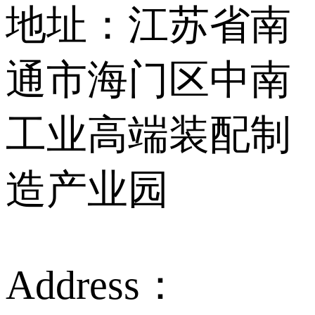
地址：江苏省南
通市海门区中南
工业高端装配制
造产业园
Address：