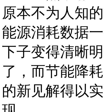
原本不为人知的
能源消耗数据一
下子变得清晰明
了，而节能降耗
的新见解得以实
现。