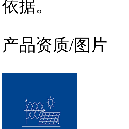
依据。
产品资质/图片