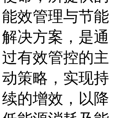
能效管理与节能
解决方案，是通
过有效管控的主
动策略，实现持
续的增效，以降