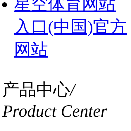
星空体育网站
入口(中国)官方
网站
产品中心
/
Product Center