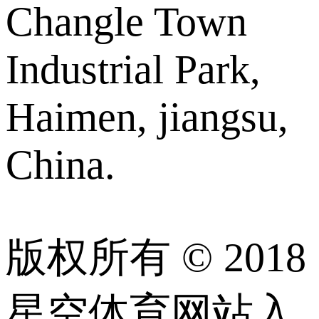
Changle Town
Industrial Park,
Haimen, jiangsu,
China.
版权所有 © 2018
星空体育网站入