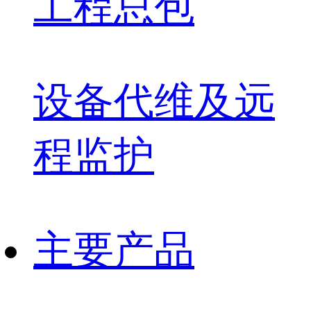
工程总包
设备代维及远
程监护
主要产品