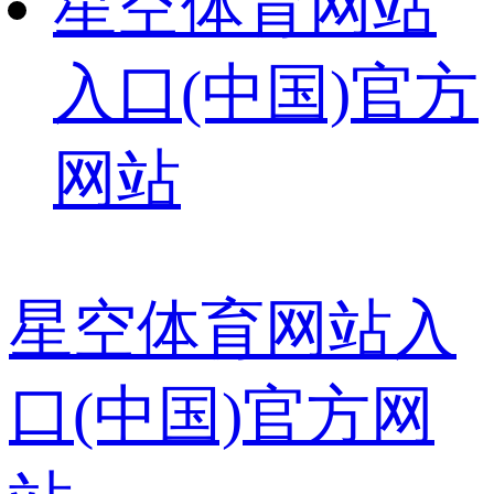
星空体育网站
入口(中国)官方
网站
星空体育网站入
口(中国)官方网