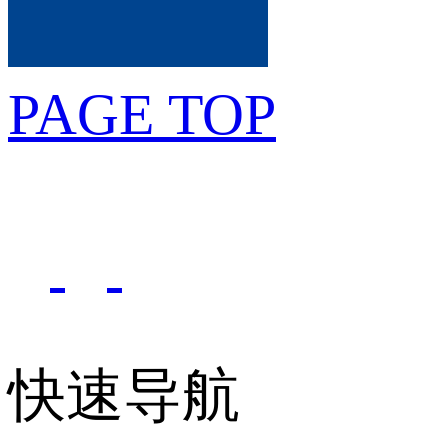
PAGE TOP
快速导航